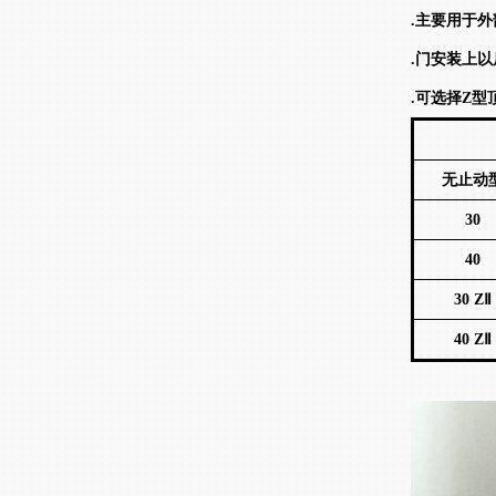
.主要用于外
.门安装上
.可选择Z
无止动
30
40
30 Z
Ⅱ
40 ZⅡ