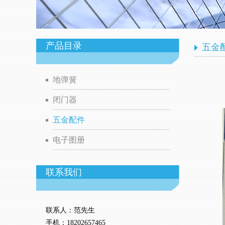
产品目录
五金
地弹簧
闭门器
五金配件
电子图册
联系我们
联系人：范
先生
手机：
18202657465